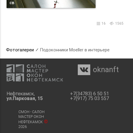
св
16
1565
Фотогалереи
Подоконники Moeller в интерьере
oknanft

Нефтекамск,
+7(34783) 6 50 51
ул.Парковая, 15
+7(917) 75 03 557
СМОН - САЛОН
МАСТЕР ОКОН
©
НЕФТЕКАМСК
2026