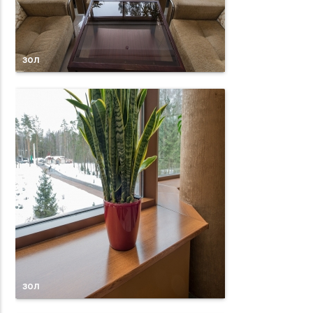
зол
зол