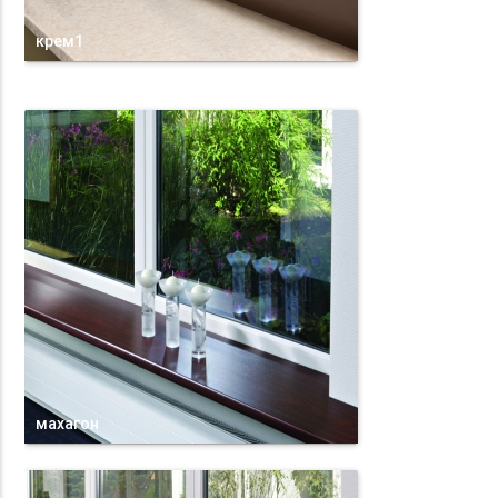
крем1
махагон