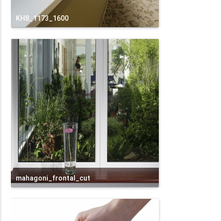
KH8_1173_1600
mahagoni_frontal_cut