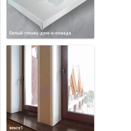
Белый-глянец-духи-и-помада
венге1