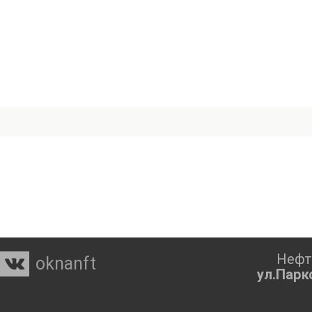
Нефт
oknanft

ул.Парк